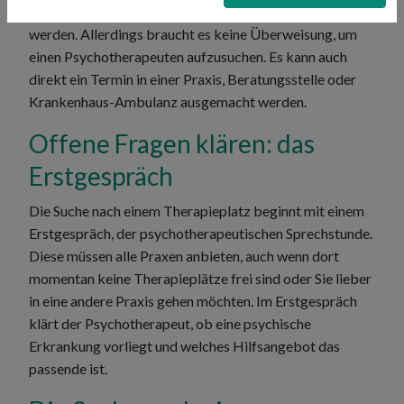
dem Kinderarzt oder Schulpsychologen vorgestellt
werden. Allerdings braucht es keine Überweisung, um
einen Psychotherapeuten aufzusuchen. Es kann auch
direkt ein Termin in einer Praxis, Beratungsstelle oder
Krankenhaus-Ambulanz ausgemacht werden.
Offene Fragen klären: das
Erstgespräch
Die Suche nach einem Therapieplatz beginnt mit einem
Erstgespräch, der psychotherapeutischen Sprechstunde.
Diese müssen alle Praxen anbieten, auch wenn dort
momentan keine Therapieplätze frei sind oder Sie lieber
in eine andere Praxis gehen möchten. Im Erstgespräch
klärt der Psychotherapeut, ob eine psychische
Erkrankung vorliegt und welches Hilfsangebot das
passende ist.