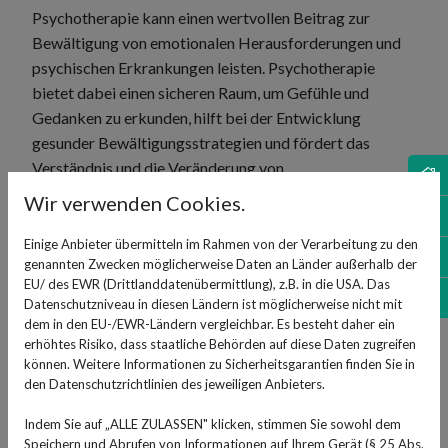
Psychotherapie kann einen wertvollen Beitrag zur
Bewältigung von emotionalen Herausforderungen und
psychischen Erkrankungen leisten. Psychotherapie
bietet dabei einen sicheren Raum, um Gefühle und
Gedanken zu erkunden, hilft bei der Entwicklung
gesunder Bewältigungsstrategien und fördert das
Verständnis und die Veränderung von
No
Verhaltensmustern. Dadurch kann Psychotherapie
Wir verwenden Cookies.
Sh
helfen, psychische Erkrankungen wie Depressionen,
Angststörungen oder Traumata zu behandeln. Zudem
Einige Anbieter übermitteln im Rahmen von der Verarbeitung zu den
Öf
genannten Zwecken möglicherweise Daten an Länder außerhalb der
bietet Psychotherapie auch Unterstützung in
EU/ des EWR (Drittlanddatenübermittlung), z.B. in die USA. Das
schwierigen Lebensphasen, fördert das persönliche
Ko
Datenschutzniveau in diesen Ländern ist möglicherweise nicht mit
Wachstum und verbessert die Lebensqualität.
dem in den EU-/EWR-Ländern vergleichbar. Es besteht daher ein
Psychotherapie unterstützt dabei nicht erst im
erhöhtes Risiko, dass staatliche Behörden auf diese Daten zugreifen
können. Weitere Informationen zu Sicherheitsgarantien finden Sie in
Erwachsenenalter, sondern kann auch für Kinder
den Datenschutzrichtlinien des jeweiligen Anbieters.
besonders hilfreich sein, wenn Verhaltensstrukturen
noch nicht gefestigt sind.
Indem Sie auf „ALLE ZULASSEN" klicken, stimmen Sie sowohl dem
Speichern und Abrufen von Informationen auf Ihrem Gerät (§ 25 Abs.