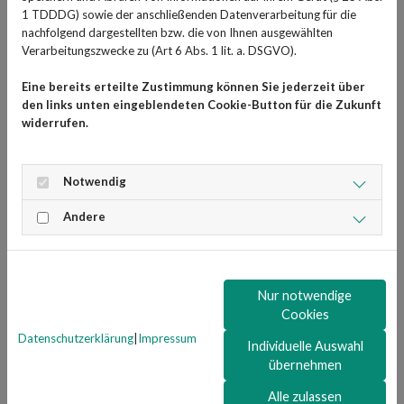
1 TDDDG) sowie der anschließenden Datenverarbeitung für die
nachfolgend dargestellten bzw. die von Ihnen ausgewählten
Sie haben Fragen zum Thema 
Verarbeitungszwecke zu (Art 6 Abs. 1 lit. a. DSGVO).
Psychotherapie? Gesundheits-Experten und -
Expertinnen aus Ihrer Region beraten Sie 
Eine bereits erteilte Zustimmung können Sie jederzeit über
den links unten eingeblendeten Cookie-Button für die Zukunft
gerne. 
Hier gelangen Sie zur Expertensuche.
widerrufen.
Der erste Schritt zur
Notwendig
Psychotherapie: Hausarzt oder
Andere
Psychiater?
Der erste Schritt zur Psychotherapie ist oftmals der
Nur notwendige
Gang zum Hausarzt oder Psychiater. Beide haben die
Cookies
Möglichkeit, physische Ursachen, wie zum Beispiel eine
Datenschutzerklärung
|
Impressum
Individuelle Auswahl
Schilddrüsenunterfunktion, auszuschließen. Sie können
übernehmen
auch bei der Einschätzung helfen, ob eine Therapie
notwendig ist. Kinder können für den ersten Schritt auch
Alle zulassen