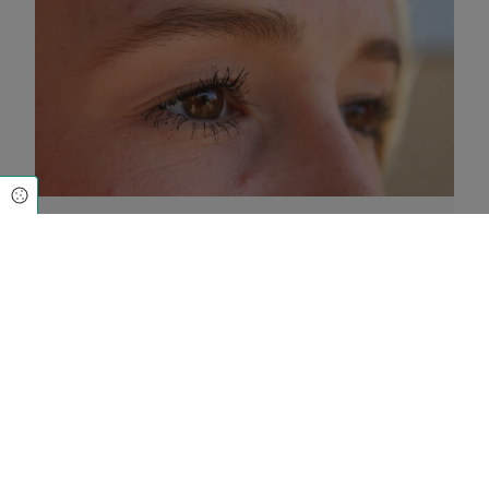
Cookie Einstellungen
Verkapselter Pickel: Was ist das und
wie bekomme ich ihn los?
05. August 2026
Ein verkapselter Pickel liegt tief unter der Haut und
verschwindet oft nicht so schnell. Hilfe und
Ursachen.
Previous
Next