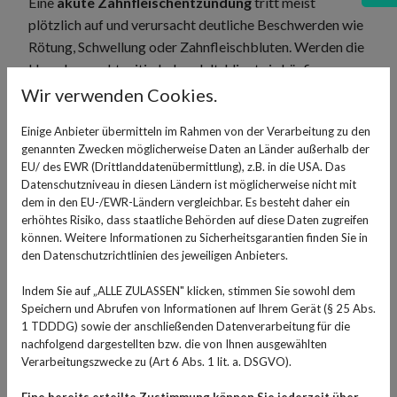
Eine
akute Zahnfleischentzündung
tritt meist
plötzlich auf und verursacht deutliche Beschwerden wie
Rötung, Schwellung oder Zahnfleischbluten. Werden die
Ursachen rechtzeitig behandelt, klingt sie häufig
innerhalb weniger Tage wieder ab.
Wir verwenden Cookies.
Eine
chronische Zahnfleischentzündung
entwickelt
Einige Anbieter übermitteln im Rahmen von der Verarbeitung zu den
sich dagegen schleichend und bleibt oft lange
genannten Zwecken möglicherweise Daten an Länder außerhalb der
EU/ des EWR (Drittlanddatenübermittlung), z.B. in die USA. Das
unbemerkt. Ohne Behandlung kann sie das Risiko für
Datenschutzniveau in diesen Ländern ist möglicherweise nicht mit
eine
Parodontitis
erhöhen und langfristig den
dem in den EU-/EWR-Ländern vergleichbar. Es besteht daher ein
Zahnhalteapparat schädigen.
erhöhtes Risiko, dass staatliche Behörden auf diese Daten zugreifen
können. Weitere Informationen zu Sicherheitsgarantien finden Sie in
Ursachen einer
den Datenschutzrichtlinien des jeweiligen Anbieters.
Zahnfleischentzündung
Indem Sie auf „ALLE ZULASSEN" klicken, stimmen Sie sowohl dem
Speichern und Abrufen von Informationen auf Ihrem Gerät (§ 25 Abs.
Für eine Zahnfleischentzündung gibt es
verschiedene
1 TDDDG) sowie der anschließenden Datenverarbeitung für die
nachfolgend dargestellten bzw. die von Ihnen ausgewählten
Auslöser und Risikofaktoren.
Häufig entsteht sie
Verarbeitungszwecke zu (Art 6 Abs. 1 lit. a. DSGVO).
dann, wenn sich Zahnbeläge über längere Zeit im Mund
halten und das Zahnfleisch dauerhaft reizen. Auch