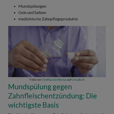
Mundspülungen
Gele und Salben
medizinische Zahnpflegeprodukte
Foto von
Towfiqu barbhuiya
auf
Unsplash
Mundspülung gegen
Zahnfleischentzündung: Die
wichtigste Basis