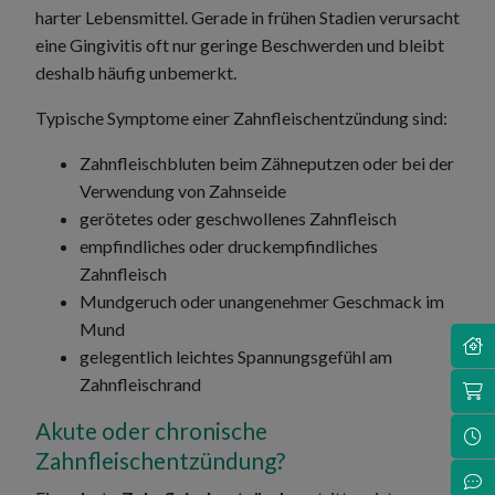
harter Lebensmittel. Gerade in frühen Stadien verursacht
eine Gingivitis oft nur geringe Beschwerden und bleibt
deshalb häufig unbemerkt.
Typische Symptome einer Zahnfleischentzündung sind:
Zahnfleischbluten beim Zähneputzen oder bei der
Verwendung von Zahnseide
gerötetes oder geschwollenes Zahnfleisch
empfindliches oder druckempfindliches
Zahnfleisch
Mundgeruch oder unangenehmer Geschmack im
Mund
No
gelegentlich leichtes Spannungsgefühl am
Zahnfleischrand
Sh
Akute oder chronische
Öf
Zahnfleischentzündung?
Ko