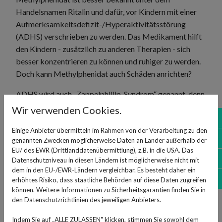
Handelsnamen Ritalin und dafür, vor Kindern mit einer
Aufmerksamkeitsdefizit-/Hyperaktivitätsstörung
(ADHS) verschrieben zu werden. Das Medikament hilft
den Kindern - zusätzlich zu anderen Therapien - sich
besser konzentrieren zu können und ruhiger zu werden.
Doch kann Methylphenidat auch Schäden anrichten?
ADHS wird auch „Zappelphillip-Syndrom“ genannt, denn
die Kinder, die es betrifft, können schlecht still sitzen.
Wir verwenden Cookies.
No
Die Konzentration ist oft gestört und sie sind manchmal
auch aggressiv. Doch auch bei Erwachsenen kann die
Einige Anbieter übermitteln im Rahmen von der Verarbeitung zu den
Sh
genannten Zwecken möglicherweise Daten an Länder außerhalb der
Störung diagnostiziert werden. Für die Kinder kann
EU/ des EWR (Drittlanddatenübermittlung), z.B. in die USA. Das
neben anderen Maßnahmen, zum Beispiel
Öf
Datenschutzniveau in diesen Ländern ist möglicherweise nicht mit
psychologischen und pädagogischen Therapien, auch
dem in den EU-/EWR-Ländern vergleichbar. Es besteht daher ein
Ko
das Medikament Ritalin mit dem Wirkstoff
erhöhtes Risiko, dass staatliche Behörden auf diese Daten zugreifen
können. Weitere Informationen zu Sicherheitsgarantien finden Sie in
Methylphenidat eingesetzt werden. Besteht die Störung
den Datenschutzrichtlinien des jeweiligen Anbieters.
auch im Erwachsenenalter, können auch dann bestimmte
Präparate mit Methylphenidat eingenommen werden.
Indem Sie auf „ALLE ZULASSEN" klicken, stimmen Sie sowohl dem