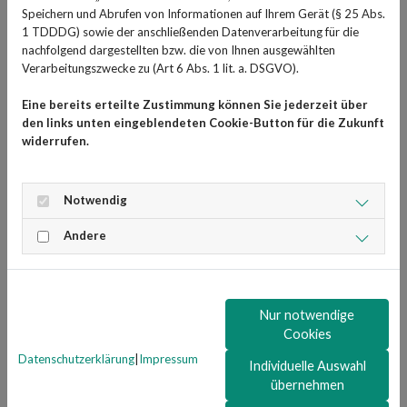
Speichern und Abrufen von Informationen auf Ihrem Gerät (§ 25 Abs.
Wiederaufnahmehemmer für
1 TDDDG) sowie der anschließenden Datenverarbeitung für die
nachfolgend dargestellten bzw. die von Ihnen ausgewählten
Dopamin und Noradrenalin
Verarbeitungszwecke zu (Art 6 Abs. 1 lit. a. DSGVO).
Methylphenidat gehört zur Gruppe der Stimulanzien und
Eine bereits erteilte Zustimmung können Sie jederzeit über
den links unten eingeblendeten Cookie-Button für die Zukunft
ist ein Wiederaufnahmehemmer der Botenstoffe
widerrufen.
Noradrenalin und Dopamin im Gehirn. Über diese
sogenannten Neurotransmitter kommunizieren die
Gehirnzellen miteinander, sie werden ausgeschüttet und
Notwendig
über die Rezeptoren wahrgenommen. Dann werden sie
Andere
abgebaut. Durch das Ritalin bleiben die Botenstoffe
länger an den Rezeptoren und wirken länger. Dies führt
dazu, dass es im Gehirn zu einer höheren
Konzentrations- und Leistungsfähigkeit und Wachheit
Nur notwendige
kommt.
Cookies
Datenschutzerklärung
|
Impressum
Somit können sich Kinder mit ADHS konzentrierter am
Individuelle Auswahl
übernehmen
Unterricht beteiligen, sind nicht mehr so aufgedreht und