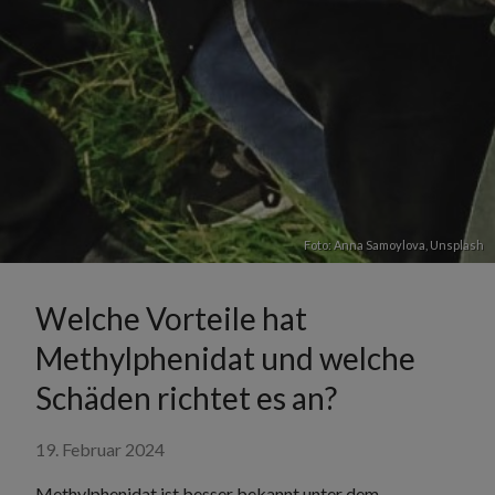
Foto:
Anna Samoylova
,
Unsplash
Welche Vorteile hat
Methylphenidat und welche
Schäden richtet es an?
19. Februar 2024
Methylphenidat ist besser bekannt unter dem