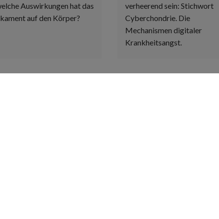
elche Auswirkungen hat das
verheerend sein: Stichwort
kament auf den Körper?
Cyberchondrie. Die
Mechanismen digitaler
Krankheitsangst.
Öffnungszeiten
S
H
Montag
08:30 - 13:00
H
14:30 - 18:00
K
Dienstag
08:30 - 13:00
M