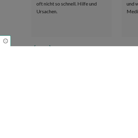
oft nicht so schnell. Hilfe und
und w
Ursachen.
Medi
Cookie Einstellungen
Previous
Next
Gartenstadt Apotheke Meschede
Lanfertsweg 19
59872 Meschede
info@meschede-apotheke.de