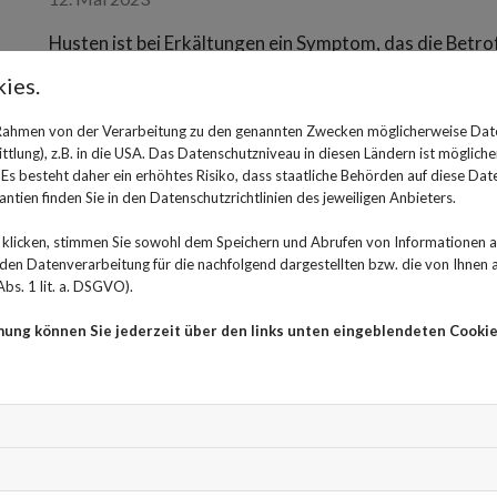
Husten ist bei Erkältungen ein Symptom, das die Betro
Atemwege verschleimt sind und das Abhusten schwerfäl
ies.
unterstützend wirken können. Ein Medikament, das of
Schleimlöser. Allerdings müssen Patienten hier darauf
 Rahmen von der Verarbeitung zu den genannten Zwecken möglicherweise Dat
lung), z.B. in die USA. Das Datenschutzniveau in diesen Ländern ist mögliche
Nebenwirkungen hervorrufen kann. Die meisten sind zwa
s besteht daher ein erhöhtes Risiko, dass staatliche Behörden auf diese Dat
trotzdem beachtet und eventuell mit Ärztin oder Arzt
ntien finden Sie in den Datenschutzrichtlinien des jeweiligen Anbieters.
Acetylcystein löst den Schle
klicken, stimmen Sie sowohl dem Speichern und Abrufen von Informationen au
n Datenverarbeitung für die nachfolgend dargestellten bzw. die von Ihnen
Der Name des Wirkstoffs “Acetylcystein”, der in ACC ak
bs. 1 lit. a. DSGVO).
Aminosäure Cystein ab. Wann immer sich zäher Schleim 
mung können Sie jederzeit über den links unten eingeblendeten Cookie
helfen, dass dieser besser abgehustet werden kann. D
Ketten, die den Schleim vernetzen, auflösen. Das Med
Schleims und Erleichterung des Abhustens bei erkältun
Einnahme sollte unbedingt mit der Apothekerin oder 
Acetylcystein hat neben der erwünschten Wirkung au
Medikamente, mit denen sich ACC Akut 600 nicht so gu