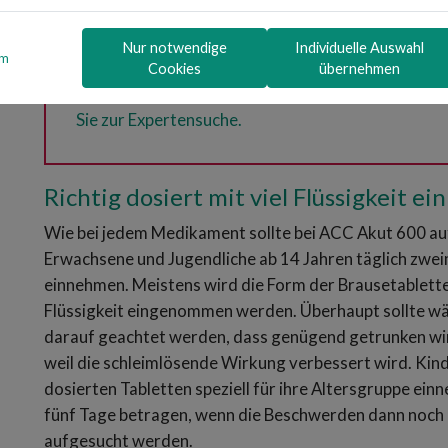
Nur notwendige
Individuelle Auswahl
um
Sie haben Fragen zu ACC Akut oder Medikamente
Cookies
übernehmen
Gesundheits-Experten und -Expertinnen aus Ihrer 
Sie zur Expertensuche.
Richtig dosiert mit viel Flüssigkeit 
Wie bei jedem Medikament sollte bei ACC Akut 600 auf
Erwachsene und Jugendliche ab 14 Jahren täglich zweim
einnehmen. Meistens wird die Form der Brausetablette 
Flüssigkeit eingenommen werden. Überhaupt sollte w
darauf geachtet werden, dass genügend getrunken wi
weil die schleimlösende Wirkung verbessert wird. Kind
dosierten Tabletten speziell für ihre Altersgruppe ein
fünf Tage betragen, wenn die Beschwerden dann noch an
aufgesucht werden.