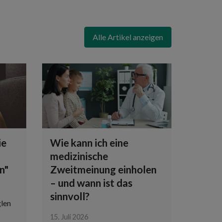
Alle Artikel anzeigen
ie
Wie kann ich eine
Milch
medizinische
Apoth
n"
Zweitmeinung einholen
Rezep
– und wann ist das
Abpu
sinnvoll?
len
08. Juli 
Eine Mi
15. Juli 2026