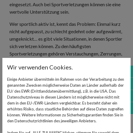
eingesetzt. Auch bei Sportverletzungen können sie eine
wertvolle Unterstützung sein.
Wer sportlich aktiv ist, kennt das Problem: Einmal kurz
nicht aufgepasst, zu schlecht gedehnt oder aufgewärmt,
umgeknickt… es gibt viele Situationen, in denen Sportler
sich verletzen können. Zu den häufigsten
Sportverletzungen gehören Verstauchungen, Zerrungen,
Muskelrisse, Knochenbrüche und Gelenkverletzungen.
Wir verwenden Cookies.
No
Arnika und Co. als Helfer bei
Einige Anbieter übermitteln im Rahmen von der Verarbeitung zu den
Verletzungen
Sh
genannten Zwecken möglicherweise Daten an Länder außerhalb der
EU/ des EWR (Drittlanddatenübermittlung), z.B. in die USA. Das
Öf
Wenn die Sportverletzung akut und schwer ist, bleibt oft
Datenschutzniveau in diesen Ländern ist möglicherweise nicht mit
dem in den EU-/EWR-Ländern vergleichbar. Es besteht daher ein
nichts übrig, als zumindest eine Ärztin oder einen Arzt
Ko
erhöhtes Risiko, dass staatliche Behörden auf diese Daten zugreifen
aufzusuchen. Wenn es nicht sowieso gleich ins
können. Weitere Informationen zu Sicherheitsgarantien finden Sie in
Krankenhaus geht, weil die Verletzungen zu schwer sind,
den Datenschutzrichtlinien des jeweiligen Anbieters.
beispielsweise bei einem gebrochenen Bein durch einen
Indem Sie auf „ALLE ZULASSEN" klicken, stimmen Sie sowohl dem