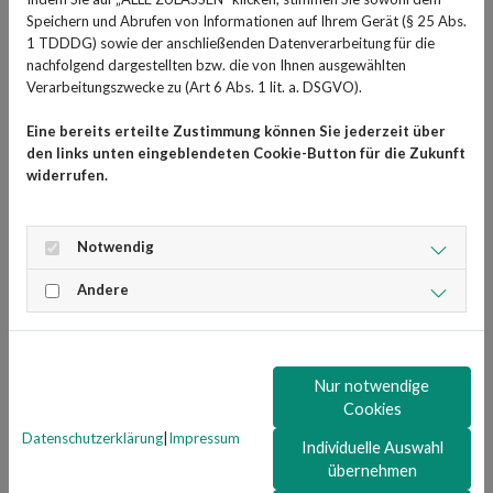
Skiunfall. Aber auch leichte Verletzungen sollten
Speichern und Abrufen von Informationen auf Ihrem Gerät (§ 25 Abs.
zunächst von einer Ärztin oder einem Arzt begutachtet
1 TDDDG) sowie der anschließenden Datenverarbeitung für die
werden. Handelt es sich dann tatsächlich um eine
nachfolgend dargestellten bzw. die von Ihnen ausgewählten
Verletzung, bei der nicht groß etwas gemacht werden
Verarbeitungszwecke zu (Art 6 Abs. 1 lit. a. DSGVO).
kann, außer abzuwarten, können Heilpflanzen
Eine bereits erteilte Zustimmung können Sie jederzeit über
schmerzlindernd oder entzündungshemmend wirken und
den links unten eingeblendeten Cookie-Button für die Zukunft
die Heilung beschleunigen. Arnika beispielsweise wird
widerrufen.
oft bei Prellungen, Blutergüssen und Verstauchungen
angewendet. Es wird oft als Salbe oder Gel auf die
Notwendig
betroffene Stelle aufgetragen und sanft einmassiert. Es
ist jedoch wichtig, Arnika nicht auf offene Wunden oder
Andere
Schleimhäute aufzutragen, da dies zu Reizungen führen
kann.
Nur notwendige
Cookies
Sie haben Fragen zu Heilpflanzen bei
Datenschutzerklärung
|
Impressum
Sportverletzungen oder Naturheilkunde im
Individuelle Auswahl
Allgemeinen? Gesundheits-Experten und -
übernehmen