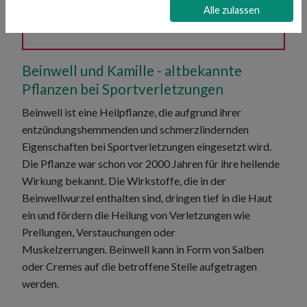
Expertinnen aus Ihrer Region beraten Sie
Alle zulassen
gerne.
Hier gelangen Sie zur Expertensuche.
Beinwell und Kamille - altbekannte
Pflanzen bei Sportverletzungen
Beinwell ist eine Heilpflanze, die aufgrund ihrer
entzündungshemmenden und schmerzlindernden
Eigenschaften bei Sportverletzungen eingesetzt wird.
Die Pflanze war schon vor 2000 Jahren für ihre heilende
Wirkung bekannt. Die Wirkstoffe, die in der
Beinwellwurzel enthalten sind, dringen tief in die Haut
ein und fördern die Heilung von Verletzungen wie
Prellungen, Verstauchungen oder
Muskelzerrungen. Beinwell kann in Form von Salben
oder Cremes auf die betroffene Stelle aufgetragen
werden.