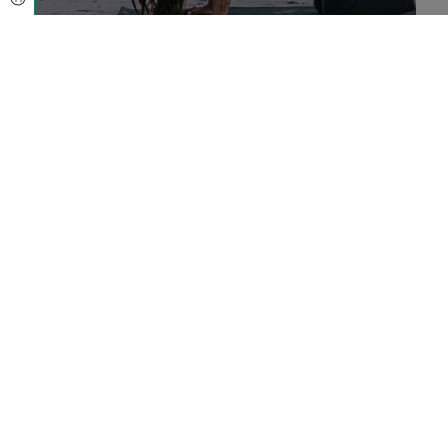
Foto von
Elle Cartier
auf
Unsplash
Auch andere Yoga-Haltungen eignen sich hervorragend
zur Vorbeugung von Verspannungen und zum Erhalt der
Dehnbarkeit im oberen Rücken und den Schultern, zum
Beispiel:
Adler-Arme
zur Dehnung der Schulterblätter
Die
Kind-Haltung
zur Entspannung des oberen
Rückens
Sitzende Drehungen
Wann zum Arzt/zur Ärztin?
Seien Sie grundsätzlich vorsichtig – die
Nackenwirbelsäule ist empfindlich. Bei anhaltenden