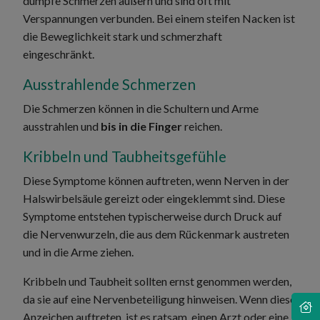
dumpfe Schmerzen äußern und sind oft mit
Verspannungen verbunden. Bei einem steifen Nacken ist
die Beweglichkeit stark und schmerzhaft
eingeschränkt.
Ausstrahlende Schmerzen
Die Schmerzen können in die Schultern und Arme
ausstrahlen und
bis in die Finger
reichen.
Kribbeln und Taubheitsgefühle
Diese Symptome können auftreten, wenn Nerven in der
Halswirbelsäule gereizt oder eingeklemmt sind. Diese
Symptome entstehen typischerweise durch Druck auf
die Nervenwurzeln, die aus dem Rückenmark austreten
und in die Arme ziehen.
Kribbeln und Taubheit sollten ernst genommen werden,
da sie auf eine Nervenbeteiligung hinweisen. Wenn diese
No
Anzeichen auftreten, ist es ratsam, einen Arzt oder eine