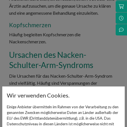
Ärztin aufzusuchen, um die genaue Ursache zu klären
Sh
und eine angemessene Behandlung einzuleiten.
Öf
Kopfschmerzen
Ko
Häufig begleiten Kopfschmerzen die
Nackenschmerzen.
Ursachen des Nacken-
Schulter-Arm-Syndroms
Die Ursachen für das Nacken-Schulter-Arm-Syndrom
sind vielfältig. Häufig sind Verspannungen der
Nackenmuskulatur aufgrund von Fehlhaltungen, Stress
Wir verwenden Cookies.
oder einseitigen Belastungen verantwortlich. Auch
degenerative Veränderungen der Halswirbelsäule, wie
Einige Anbieter übermitteln im Rahmen von der Verarbeitung zu den
Arthrose oder Bandscheibenvorfälle, können zu den
genannten Zwecken möglicherweise Daten an Länder außerhalb der
Beschwerden führen.
EU/ des EWR (Drittlanddatenübermittlung), z.B. in die USA. Das
Datenschutzniveau in diesen Ländern ist möglicherweise nicht mit