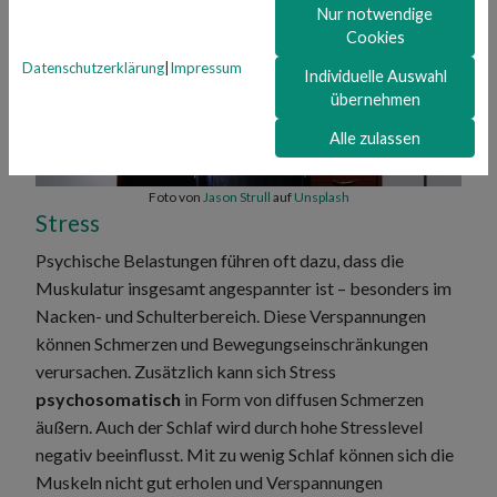
Nur notwendige
Cookies
Datenschutzerklärung
|
Impressum
Individuelle Auswahl
übernehmen
Alle zulassen
Foto von
Jason Strull
auf
Unsplash
Stress
Psychische Belastungen führen oft dazu, dass die
Muskulatur insgesamt angespannter ist – besonders im
Nacken- und Schulterbereich. Diese Verspannungen
können Schmerzen und Bewegungseinschränkungen
verursachen. Zusätzlich kann sich Stress
psychosomatisch
in Form von diffusen Schmerzen
äußern. Auch der Schlaf wird durch hohe Stresslevel
negativ beeinflusst. Mit zu wenig Schlaf können sich die
Muskeln nicht gut erholen und Verspannungen