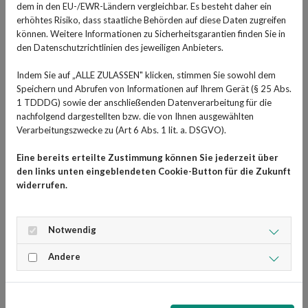
Fehlhaltungen
dem in den EU-/EWR-Ländern vergleichbar. Es besteht daher ein
erhöhtes Risiko, dass staatliche Behörden auf diese Daten zugreifen
Eine schlechte Haltung, insbesondere über längere Zeit,
können. Weitere Informationen zu Sicherheitsgarantien finden Sie in
den Datenschutzrichtlinien des jeweiligen Anbieters.
kann die Struktur der Halswirbelsäule beeinflussen und
zu Nervenreizungen führen.
Indem Sie auf „ALLE ZULASSEN" klicken, stimmen Sie sowohl dem
Speichern und Abrufen von Informationen auf Ihrem Gerät (§ 25 Abs.
Zum Beispiel können langes Sitzen in einer ungesunden
1 TDDDG) sowie der anschließenden Datenverarbeitung für die
Position am Schreibtisch oder beim Arbeiten am
nachfolgend dargestellten bzw. die von Ihnen ausgewählten
Computer die Muskulatur überlasten. Ein weiterer
Verarbeitungszwecke zu (Art 6 Abs. 1 lit. a. DSGVO).
häufiger Fall ist der sogenannte “
Handynacken
”: die
Eine bereits erteilte Zustimmung können Sie jederzeit über
gebeugte Haltung im Nacken durch das
den links unten eingeblendeten Cookie-Button für die Zukunft
Herunterschauen aufs Smartphone kann nicht nur zu
widerrufen.
Schmerzen im Nacken- und Rückenbereich führen,
sondern mit der Zeit auch Verformungen der
Notwendig
Nackenwirbelsäule verursachen. Auch nachts kann man
sich verspannen, wenn die Schlafposition die
Andere
Wirbelsäule belastet.