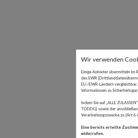
Wir verwenden Cook
Einige Anbieter übermitteln im
des EWR (Drittlanddatenübermitt
EU-/EWR-Ländern vergleichbar. E
Informationen zu Sicherheitsgara
Indem Sie auf „ALLE ZULASSEN" 
TDDDG) sowie der anschließende
Verarbeitungszwecke zu (Art 6 A
Eine bereits erteilte Zustim
widerrufen.