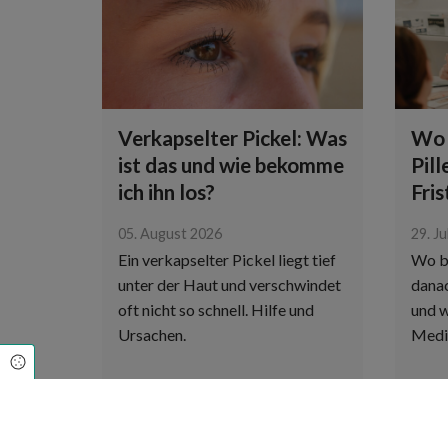
Verkapselter Pickel: Was
Wo 
ist das und wie bekomme
Pill
ich ihn los?
Fri
05. August 2026
29. Ju
Ein verkapselter Pickel liegt tief
Wo b
unter der Haut und verschwindet
danac
oft nicht so schnell. Hilfe und
und w
Ursachen.
Medi
Cookie Einstellungen