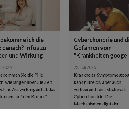
bekomme ich die
Cyberchondrie und d
e danach? Infos zu
Gefahren vom
sten und Wirkung
"Krankheiten googel
li 2026
22. Juli 2026
ekommen Sie die Pille
Krankheits-Symptome goog
h, wie lange haben Sie Zeit
kann hilfreich, aber auch
elche Auswirkungen hat das
verheerend sein: Stichwort
kament auf den Körper?
Cyberchondrie. Die
Mechanismen digitaler
Krankheitsangst.