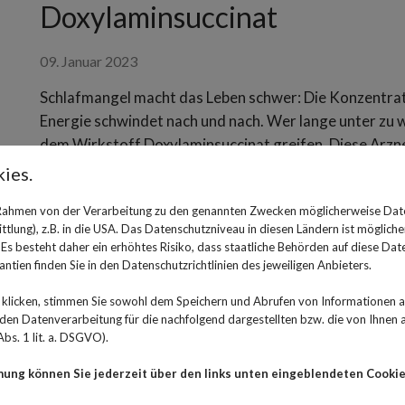
Doxylaminsuccinat
09. Januar 2023
Schlafmangel macht das Leben schwer: Die Konzentratio
Energie schwindet nach und nach. Wer lange unter zu 
dem Wirkstoff Doxylaminsuccinat greifen. Diese Arznei
Hoggar Night oder Schlafsterne vertrieben werden, sin
ies.
Trotzdem sollte die Einnahme unbedingt mit der Ärzt
 Rahmen von der Verarbeitung zu den genannten Zwecken möglicherweise Dat
Apotheker abgesprochen werden, denn auch hier gibt
lung), z.B. in die USA. Das Datenschutzniveau in diesen Ländern ist mögliche
Krankheiten, bei denen Doxylaminsuccinat nicht eing
s besteht daher ein erhöhtes Risiko, dass staatliche Behörden auf diese Dat
ntien finden Sie in den Datenschutzrichtlinien des jeweiligen Anbieters.
Wie wirkt Doxylaminsuccina
klicken, stimmen Sie sowohl dem Speichern und Abrufen von Informationen au
Ursprünglich wurde der Wirkstoff Doxylaminsuccinat, 
n Datenverarbeitung für die nachfolgend dargestellten bzw. die von Ihnen
bs. 1 lit. a. DSGVO).
gegen Allergien eingesetzt. Allerdings war bei deren 
Nun wird der Wirkstoff in Form von Tabletten, Säften,
mung können Sie jederzeit über den links unten eingeblendeten Cookie
wirkt zentral dämpfend und macht innerhalb einer Zeit