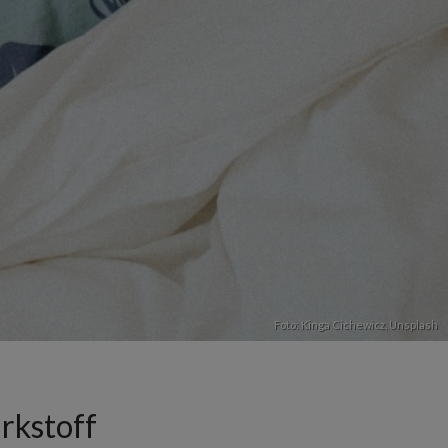
Foto:
Kinga Cichewicz
,
Unsplash
rkstoff